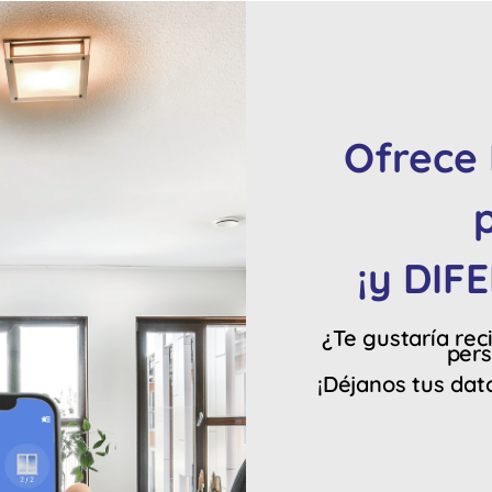
Ofrece 
¡y DIF
¿Te gustaría rec
pers
¡Déjanos tus dat