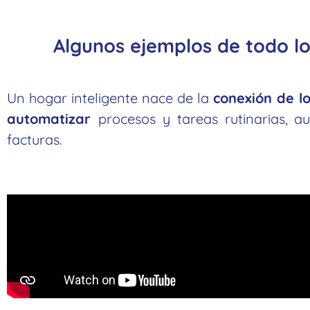
Algunos
ejemplos
de todo lo
Un hogar inteligente nace de la
conexión de l
automatizar
procesos y tareas rutinarias, 
facturas.